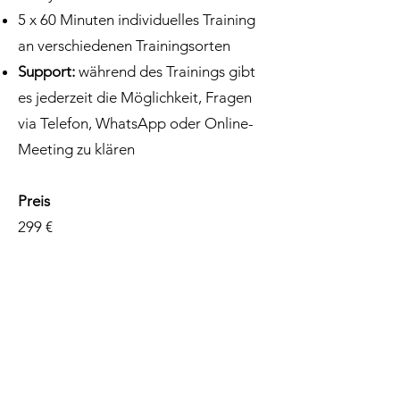
5 x 60 Minuten individuelles Training
an verschiedenen Trainingsorten
Support:
während des Trainings gibt
es jederzeit die Möglichkeit, Fragen
via Telefon, WhatsApp oder Online-
Meeting zu klären
Preis
299 €
Zur Terminvereinbarung einfach eine
WhatsApp an
0151 / 28 97 26 00
oder
eine E-Mail an
savvydog@web.de
schicken.